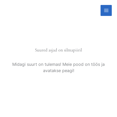
Skip
to
content
Suured asjad on silmapiiril
Midagi suurt on tulemas! Meie pood on töös ja
avatakse peagi!